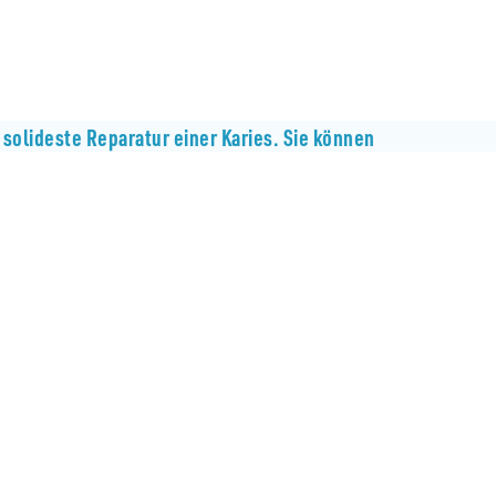
solideste Reparatur einer Karies. Sie können
 versorgt, werden Sie Kronen, Brücken oder
ahezu unsichtbare Zahnkorrektur.