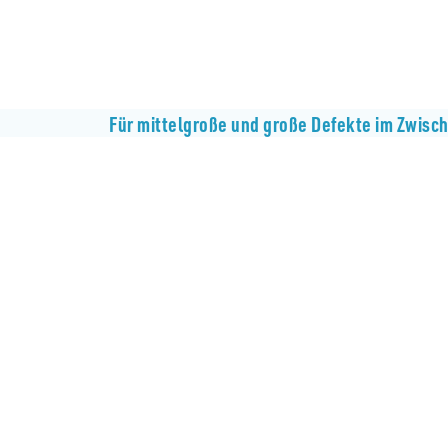
Für mittelgroße und große Defekte im Zwisch
jahrzehntelang dicht im Zahn verbleiben u