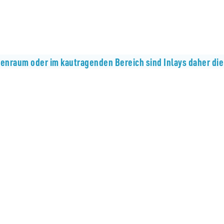
enraum oder im kautragenden Bereich sind Inlays daher die 
nd müssen nicht ausgetauscht werden. Sind Ihre Zähne damit
Prothesen erst sehr spät oder gar nicht benötigen.
Sie erhalten eine n